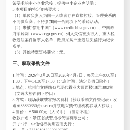
策要求的中小企业承接，提供中小企业声明函；
3.本项目的特定资格要求：
（1）单位负责人为同一人或者存在直接控股、管理关系的
不同供应商，不得参加同一合同项下的采购活动。
（2）未被“信用中国”（www.creditchina.gov.cn）、中国政
府采购网（www.ccgp.gov.cn）列入失信被执行人、重大税
收违法案件当事人名单、政府采购严重违法失信行为记录
名单。
（3）其他特定资格要求：无。
三、获取采购文件
1.时间：2026年3月26日至2026年4月7日，每天上午9:00至1
1:30，下午14:30至17:30（北京时间，法定节假日除外）
2.地点：杭州市文晖路42号现代置业大厦西楼18层1802室
（文晖大桥西侧下桥口）
3.方式：现场获取或将报名资料（获取采购文件登记表）发
送至85830350@zjsct.cn并致电采购代理机构联系人获取；
4.售价：￥500.00元（人民币）（售后不退）
收款户名：浙江省成套招标代理有限公司；
开 户 行：中信银行杭州西湖支行；