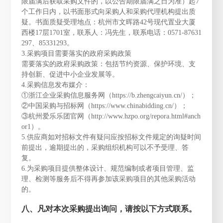
限届满后获取采购文件的，以公告期限届满之日为准）起7
个工作日内，以书面形式向采购人和采购代理机构提出质
疑。书面质疑受理地点：杭州市文晖路42号现代置业大厦
西楼17层1701室，联系人：冯先生，联系电话：0571-87631
297、85331293。
3.采购项目需要落实的政府采购政策
需要落实的政府采购政策：包括节约资源、保护环境、支
持创新、促进中小企业发展等。
4.采购信息发布媒介：
①浙江企业采购信息服务网（https://b.zhengcaiyun.cn/）；
②中国采购与招标网（https://www.chinabidding.cn/）；
③杭州爱乐乐团官网（http://www.hzpo.org/repora.html#anch
or1）。
5.供应商如对招标文件有疑问应按招标文件规定的询疑时间
前提出，逾期提出的，采购组织机构可以不予受理、答
复。
6.为采购项目提供整体设计、规范编制或者项目管理、监
理、检测等服务后不得再参加该采购项目的其他采购活动
的。
八、凡对本次采购提出询问，请按以下方式联系。