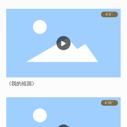
4`3``
《我的祖国》
4`35``