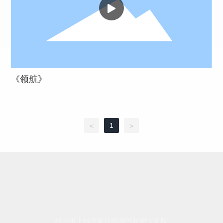
《领航》
1
<
>
杭州市上城区新业路39号杭州大剧院