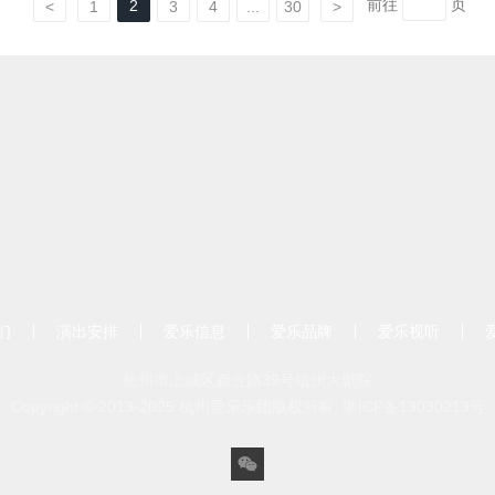
前往
页
2
<
1
3
4
...
30
>
们
演出安排
爱乐信息
爱乐品牌
爱乐视听
杭州市上城区新业路39号杭州大剧院
Copyright © 2013-2025 杭州爱乐乐团版权所有.
浙ICP备13030213号