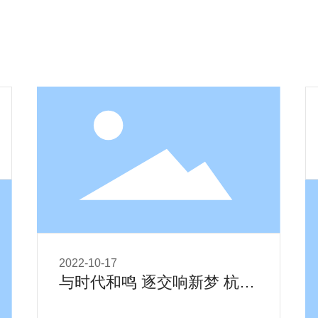
出安排
爱乐信息
爱乐品牌
爱乐视听
爱
2022-10-17
与时代和鸣 逐交响新梦 杭州
爱乐乐团足音铿锵向未来